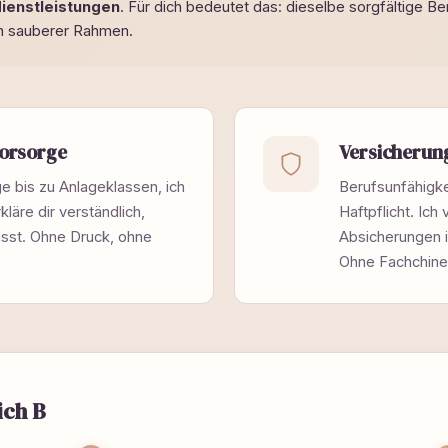
ienstleistungen
. Für dich bedeutet das: dieselbe sorgfältige 
ch sauberer Rahmen.
orsorge
Versicherun
e bis zu Anlageklassen, ich
Berufsunfähigke
läre dir verständlich,
Haftpflicht. Ich
sst. Ohne Druck, ohne
Absicherungen in
Ohne Fachchine
ich B