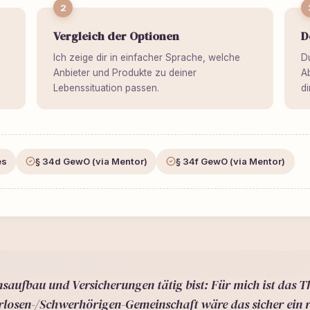
2
Vergleich der Optionen
D
Ich zeige dir in einfacher Sprache, welche
D
Anbieter und Produkte zu deiner
Ab
Lebenssituation passen.
di
es
§ 34d GewO (via Mentor)
§ 34f GewO (via Mentor)
aufbau und Versicherungen tätig bist: Für mich ist das T
rlosen-/Schwerhörigen-Gemeinschaft wäre das sicher ein ri