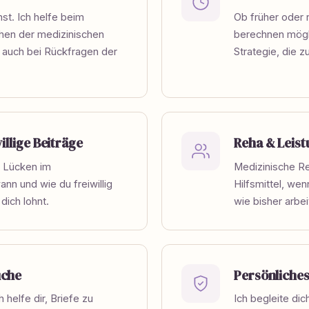
st. Ich helfe beim
Ob früher oder 
ehen der medizinischen
berechnen mögl
 auch bei Rückfragen der
Strategie, die 
illige Beiträge
Reha & Leist
i Lücken im
Medizinische Re
ann und wie du freiwillig
Hilfsmittel, we
dich lohnt.
wie bisher arbei
üche
Persönliche
 helfe dir, Briefe zu
Ich begleite di